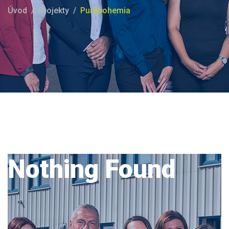
Úvod
Projekty
Purebohemia
Nothing Found