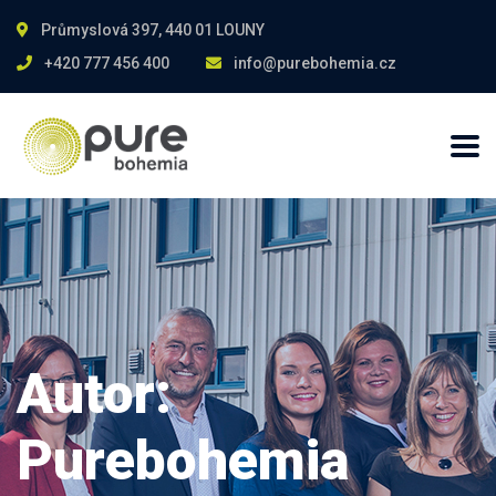
Průmyslová 397, 440 01 LOUNY
+420 777 456 400
info@purebohemia.cz
Autor:
Purebohemia